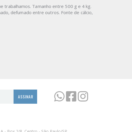
que trabalhamos. Tamanho entre 500 g e 4 kg.
ado, defumado entre outros. Fonte de cálcio,
ASSINAR
 A - Box 2/8, Centro - São Paulo/SP