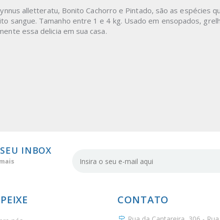
thynnus alletteratu, Bonito Cachorro e Pintado, são as espécies 
ito sangue. Tamanho entre 1 e 4 kg. Usado em ensopados, grelh
mente essa delicia em sua casa.
 SEU INBOX
 mais
IPEIXE
CONTATO
Rua da Cantareira, 306 - Rua